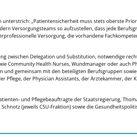
unterstrich: „Patientensicherheit muss stets oberste Prior
ondern Versorgungsteams so aufzustellen, dass jede Berufsg
nterprofessionelle Versorgung, die vorhandene Fachkompet
ung zwischen Delegation und Substitution, notwendige rec
 wie Community Health Nurses, Wundmanager oder auch Physi
en und gemeinsam mit den beteiligten Berufsgruppen sowie
r Pflege, der Physician Assistants, der Ärztekammer, der 
ienten- und Pflegebeauftragte der Staatsregierung, Thom
 Schnotz (jeweils CSU-Fraktion) sowie die Gesundheitspolit