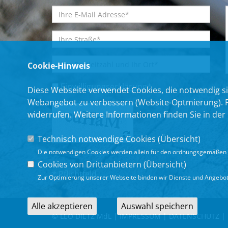
Cookie-Hinweis
Einwilligungserklärung
*
Diese Webseite verwendet Cookies, die notwendig si
Webangebot zu verbessern (Website-Optmierung). Für
widerrufen. Weitere Informationen finden Sie in der
Technisch notwendige Cookies (
Übersicht
)
Die notwendigen Cookies werden allein für den ordnungsgemäßen 
Cookies von Drittanbietern (
Übersicht
)
* Pflichtfeld
Zur Optimierung unserer Webseite binden wir Dienste und Angebote
Alle akzeptieren
Auswahl speichern
© LEO DIETZ MdL |
IMPRESSUM
|
DATENSCHUTZ
|