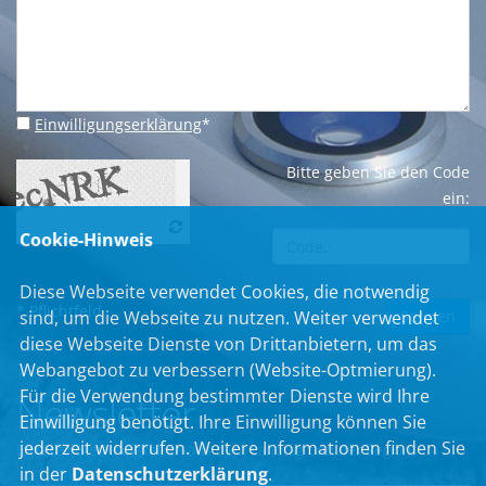
Einwilligungserklärung
*
Bitte geben Sie den Code
ein:
Cookie-Hinweis
Diese Webseite verwendet Cookies, die notwendig
* Pflichtfeld
sind, um die Webseite zu nutzen. Weiter verwendet
diese Webseite Dienste von Drittanbietern, um das
Webangebot zu verbessern (Website-Optmierung).
Für die Verwendung bestimmter Dienste wird Ihre
Newsletter
Einwilligung benötigt. Ihre Einwilligung können Sie
jederzeit widerrufen. Weitere Informationen finden Sie
Erhalten Sie Neuigkeiten aus dem Landtag und der Region.
in der
Datenschutzerklärung
.